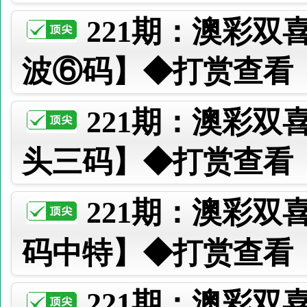
221期：澳彩
波⑥码】◆打赏查看
221期：澳彩
头三码】◆打赏查看
221期：澳彩
码中特】◆打赏查看
221期：澳彩