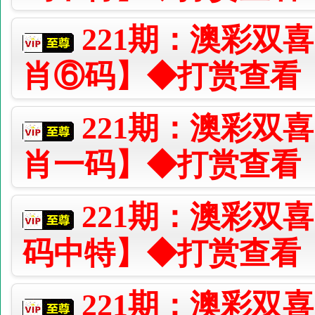
221期：澳彩双
肖⑥码】◆打赏查看
221期：澳彩双
肖一码】◆打赏查看
221期：澳彩双
码中特】◆打赏查看
221期：澳彩双