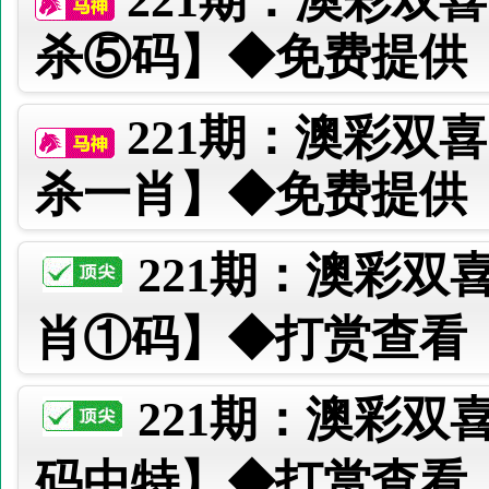
221期：澳彩双
杀⑤码】◆免费提供
221期：澳彩双
杀一肖】◆免费提供
221期：澳彩
肖①码】◆打赏查看
221期：澳彩
码中特】◆打赏查看