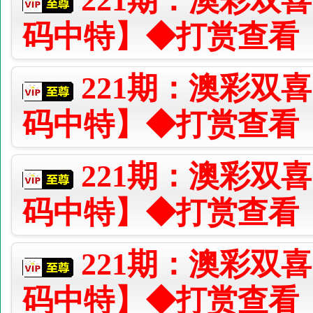
221期：澳彩双
码中特】◆打赏查看
221期：澳彩双
码中特】◆打赏查看
221期：澳彩双
码中特】◆打赏查看
221期：澳彩双
码中特】◆打赏查看