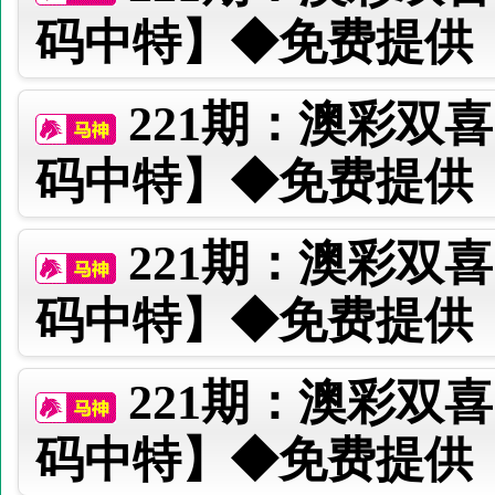
码中特】◆免费提供
221期：澳彩双
码中特】◆免费提供
221期：澳彩双
码中特】◆免费提供
221期：澳彩双
码中特】◆免费提供