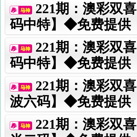
221期：澳彩双
码中特】◆免费提供
221期：澳彩双
码中特】◆免费提供
221期：澳彩双
波六码】◆免费提供
221期：澳彩双