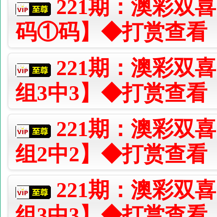
221期：澳彩双
码①码】◆打赏查看
221期：澳彩双
组3中3】◆打赏查看
221期：澳彩双
组2中2】◆打赏查看
221期：澳彩双
组3中3】◆打赏查看