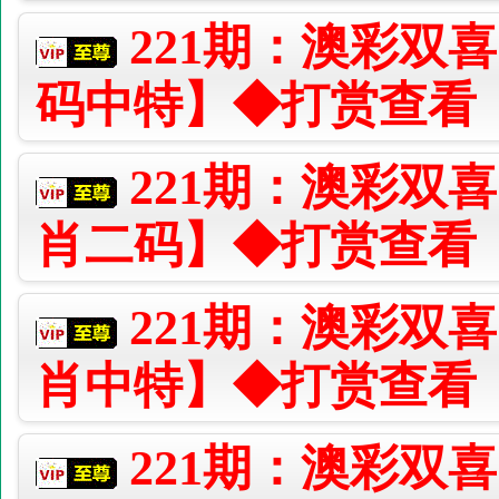
221期：澳彩双
码中特】◆打赏查看
221期：澳彩双
肖二码】◆打赏查看
221期：澳彩双
肖中特】◆打赏查看
221期：澳彩双