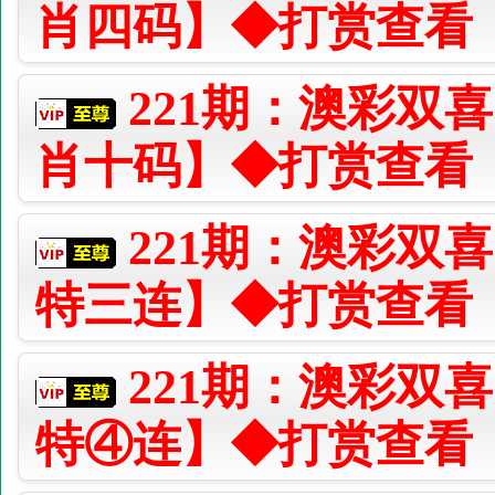
肖四码】◆打赏查看
221期：澳彩双
肖十码】◆打赏查看
221期：澳彩双
特三连】◆打赏查看
221期：澳彩双
特④连】◆打赏查看