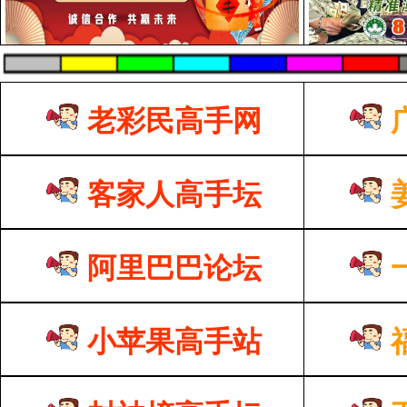
老彩民高手网
客家人高手坛
阿里巴巴论坛
小苹果高手站