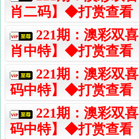
肖二码】◆打赏查看
221期：澳彩双
肖中特】◆打赏查看
221期：澳彩双
码中特】◆打赏查看
221期：澳彩双
码中特】◆打赏查看