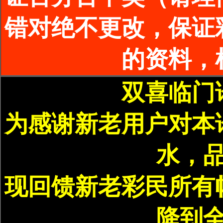
错对绝不更改，保证
的资料，
双喜临门
为感谢新老用户对本
水，
现回馈新老彩民所有
降到